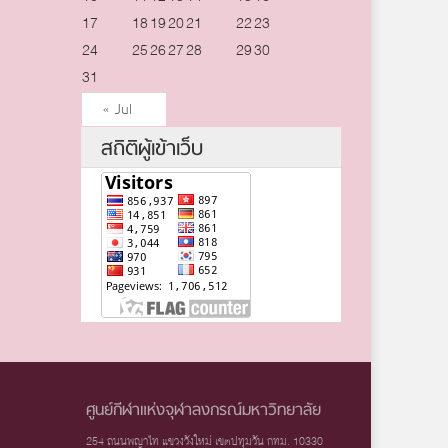
17
18
19
20
21
22
23
24
25
26
27
28
29
30
31
« Jul
สถิติผู้เข้าเว็บ
ศูนย์กีฬาแห่งจุฬาลงกรณ์มหาวิทยาลัย
254 ถนนพญาไท แขวงวังใหม่ เขตปทุมวัน กทม. 10330