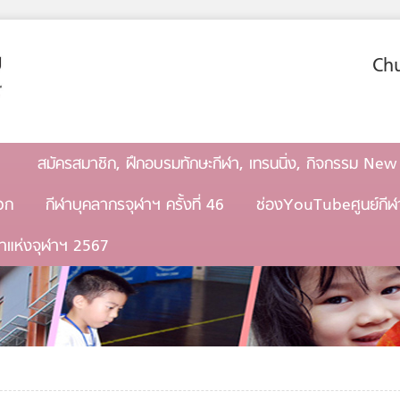
Chu
สมัครสมาชิก, ฝึกอบรมทักษะกีฬา, เทรนนิ่ง, กิจกรรม New
วก
กีฬาบุคลากรจุฬาฯ ครั้งที่ 46
ช่องYouTubeศูนย์กีฬ
ฬาแห่งจุฬาฯ 2567