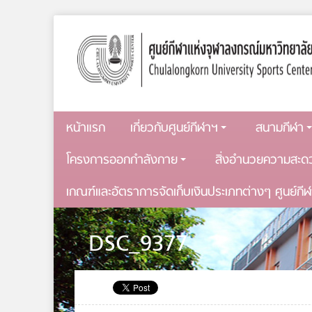
หน้าแรก
เกี่ยวกับศูนย์กีฬาฯ
สนามกีฬา
โครงการออกกำลังกาย
สิ่งอำนวยความสะด
เกณฑ์และอัตราการจัดเก็บเงินประเภทต่างๆ ศูนย์กี
DSC_9377